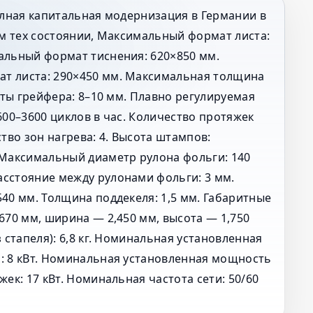
олная капитальная модернизация в Германии в
ом тех состоянии, Максимальный формат листа:
альный формат тиснения: 620×850 мм.
т листа: 290×450 мм. Максимальная толщина
ваты грейфера: 8–10 мм. Плавно регулируемая
600–3600 циклов в час. Количество протяжек
ство зон нагрева: 4. Высота штампов:
 Максимальный диаметр рулона фольги: 140
сстояние между рулонами фольги: 3 мм.
40 мм. Толщина поддекеля: 1,5 мм. Габаритные
670 мм, ширина — 2,450 мм, высота — 1,750
з стапеля): 6,8 кг. Номинальная установленная
: 8 кВт. Номинальная установленная мощность
жек: 17 кВт. Номинальная частота сети: 50/60