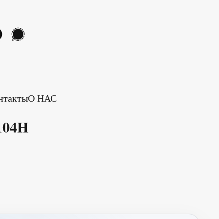
нтакты
О НАС
104H