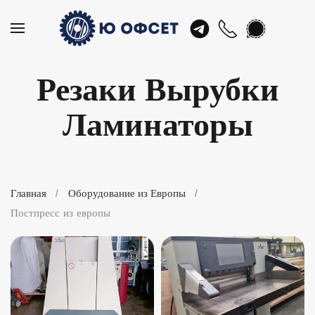
Skip
to
Резаки Вырубки
main
content
Ламинаторы
Главная
Оборудование из Европы
Постпресс из европы