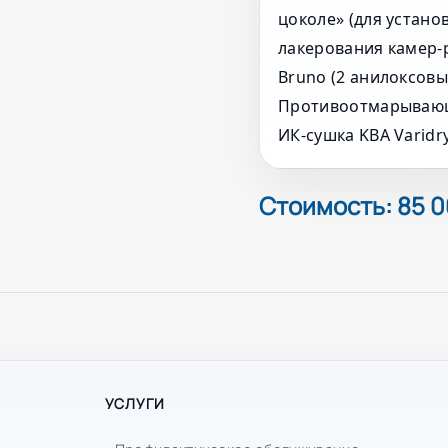
цоколе» (для устано
лакерования камер-
Bruno (2 анилоксовы
Противоотмарывающе
ИК-сушка KBA Varidr
Стоимость: 85 0
УСЛУГИ