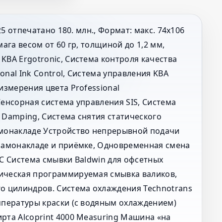
2025 отпечатано 180. млн., Формат: макс. 74x106
мага весом от 60 гр, толщиной до 1,2 мм,
KBA Ergotronic, Система контроля качества
onal Ink Control, Система управления KBA
 измерения цвета Professional
Cенсорная система управления SIS, Система
 Damping, Система снятия статического
амонакладе Устройство непрерывной подачи
 самонакладе и приёмке, Oдновременная смена
PC Система смывки Baldwin для офсетных
ическая программируемая смывка валиков,
го цилиндров. Система охлаждения Technotrans
мпературы краски (с водяным охлаждением)
рта Alcoprint 4000 Measuring Машина «на