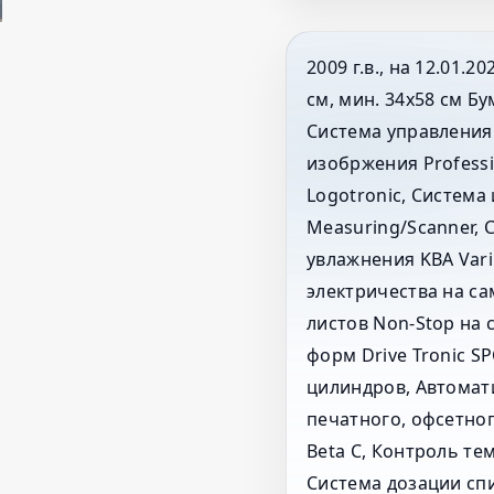
2009 г.в., на 12.01.
см, мин. 34x58 см Бу
Система управления 
изобржения Professi
Logotronic, Система
Measuring/Scanner, 
увлажнения KBA Vari
электричества на с
листов Non-Stop на
форм Drive Tronic S
цилиндров, Автомат
печатного, офсетно
Beta C, Контроль те
Система дозации спи